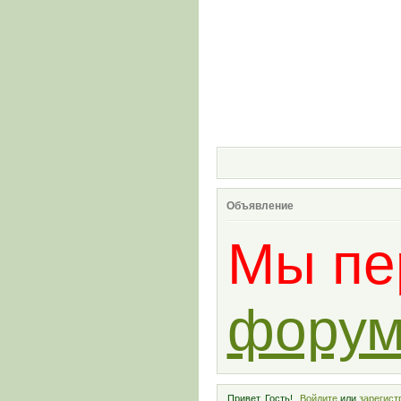
Форум
Объявление
Мы пе
фору
Привет, Гость!
Войдите
или
зарегист