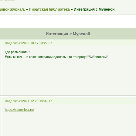
довой журнал.
»
Пиратская библиотека
»
Интеграция с Муреной
Интеграция с Муреной
Поделиться
2009.10.17 23:22:37
Где размещать?
Есть мысль - в кают-компании сделать что-то вроде "Библиотеки".
Поделиться
2021.12.23 15:33:17
https://salon-feia.ru/