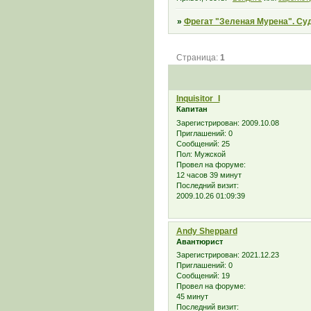
»
Фрегат "Зеленая Мурена". Су
Страница:
1
Inquisitor_I
Капитан
Зарегистрирован
: 2009.10.08
Приглашений:
0
Сообщений:
25
Пол:
Мужской
Провел на форуме:
12 часов 39 минут
Последний визит:
2009.10.26 01:09:39
Andy Sheppard
Авантюрист
Зарегистрирован
: 2021.12.23
Приглашений:
0
Сообщений:
19
Провел на форуме:
45 минут
Последний визит: