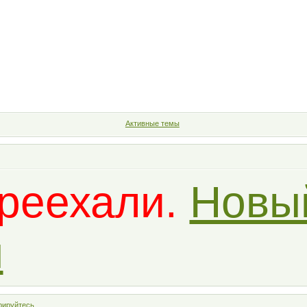
К кораблю
Участники
Правила
Поиск
Регистрация
Активные темы
реехали.
Новы
м
рируйтесь
.